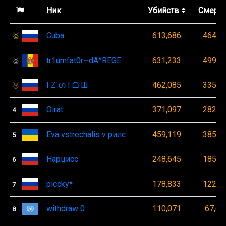
Убийств
Смерте
Ник
Cuba
613,686
464,1
🥇
tr1umfat0r~dA^REGE
631,233
499,9
🥈
I Z ഗ I ᗝ Ш
462,085
335,3
🥉
Oirat
371,097
282,2
4
Eva vstrechalis v рилс UA
459,119
385,1
5
Нарцисс
248,645
185,3
6
piccky*
178,833
122,5
7
withdraw 0
110,071
67,69
8