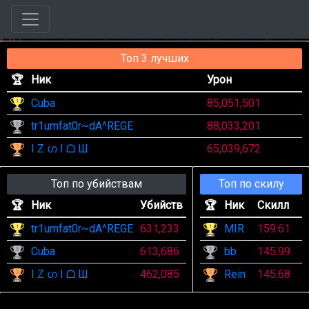
Топ 3 лучших
🏆
Ник
Урон
Cuba
85,051,501
tr1umfat0r~dA^REGE
88,033,201
I Z ഗ I ᗝ Ш
65,039,672
Топ по убийствам
Топ по скилу
🏆
Ник
Убийств
🏆
Ник
Скилл
tr1umfat0r~dA^REGE
631,233
MIR
159.61
Cuba
613,686
bb
145.99
I Z ഗ I ᗝ Ш
462,085
Rein
145.68