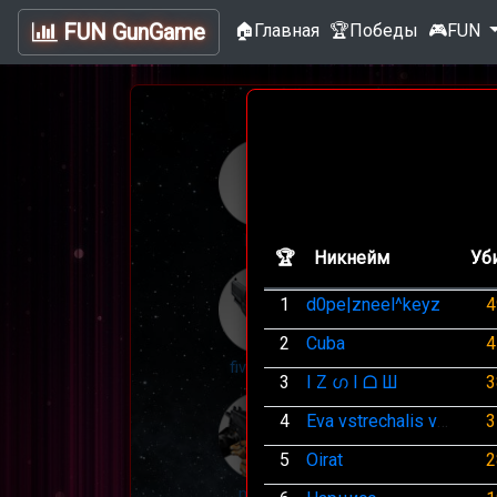
FUN GunGame
🏠Главная
🏆Победы
🎮FUN
knife
gl
🏆
Никнейм
Уб
1
d0pe|zneel^keyz
4
2
Cuba
4
fiveseven
e
3
I Z ഗ I ᗝ Ш
3
4
Eva vstrechalis v рилс UA
3
5
Oirat
2
mac10
mp