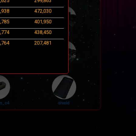
,625
299,863
,938
472,030
,785
401,950
,774
438,450
a1
sg552
,764
207,481
49
awp
n_c4
shield