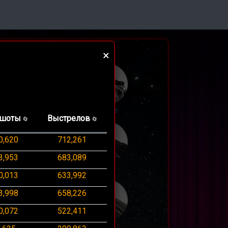
×
28
deagle
шоты
Выстрелов
🔄
🔄
0,620
712,261
3,953
683,089
014
tmp
0,013
633,992
3,998
658,226
0,072
522,411
0
galil