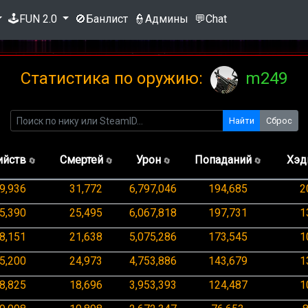
🕹️FUN 2.0
🚫Банлист
👮Админы
💬Chat
⚔️
Список доступных оружий
Статистика по оружию:
m249
Найти
Сброс
ock18
usp
p2
ийств
Смертей
Урон
Попаданий
Хэд
🔄
🔄
🔄
🔄
9,936
31,772
6,797,046
194,685
2
5,390
25,495
6,067,818
197,731
1
lite
m3
xm1
8,151
21,638
5,075,286
173,545
1
5,200
24,973
4,753,886
143,679
1
8,825
18,696
3,953,393
124,487
1
5navy
ump45
p9